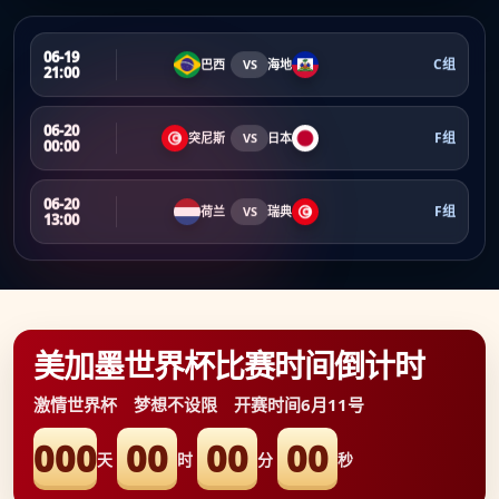
06-19
C组
巴西
VS
海地
21:00
06-20
F组
突尼斯
VS
日本
00:00
06-20
F组
荷兰
VS
瑞典
13:00
美加墨世界杯比赛时间倒计时
激情世界杯 梦想不设限 开赛时间6月11号
000
00
00
00
天
时
分
秒