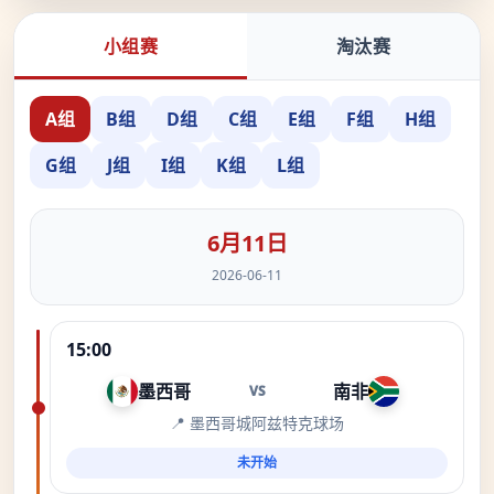
小组赛
淘汰赛
A组
B组
D组
C组
E组
F组
H组
G组
J组
I组
K组
L组
6月11日
2026-06-11
15:00
墨西哥
南非
VS
📍 墨西哥城阿兹特克球场
未开始