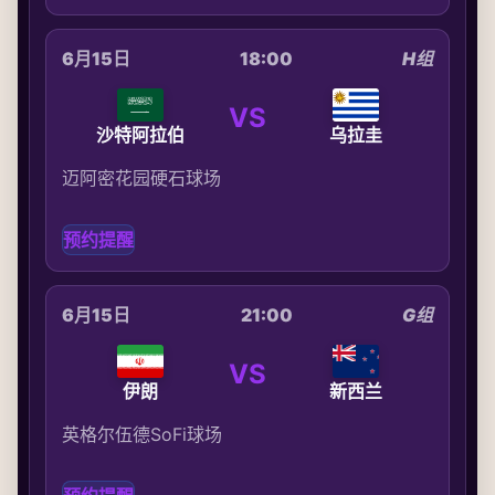
6月15日
18:00
H组
VS
沙特阿拉伯
乌拉圭
迈阿密花园硬石球场
预约提醒
6月15日
21:00
G组
VS
伊朗
新西兰
英格尔伍德SoFi球场