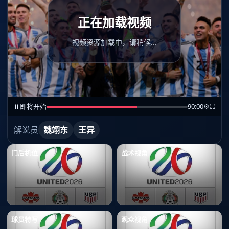
正在加载视频
视频资源加载中，请稍候...
⏸
即将开始
90:00
⚙
⛶
解说员
魏翊东
王异
门后机位
战术视角
球员特写
观众视角