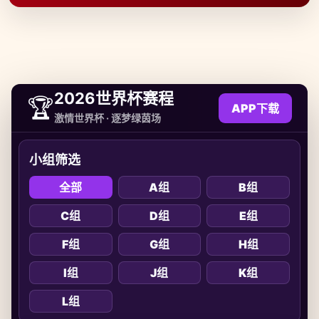
2026世界杯赛程
🏆
APP下载
激情世界杯 · 逐梦绿茵场
小组筛选
全部
A组
B组
C组
D组
E组
F组
G组
H组
I组
J组
K组
L组