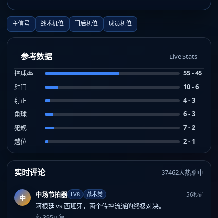
主信号
战术机位
门后机位
球员机位
参考数据
Live Stats
控球率
55 - 45
射门
10 - 6
射正
4 - 3
角球
6 - 3
犯规
7 - 2
越位
2 - 1
实时评论
37462人热聊中
中场节拍器
LV8
战术党
56秒前
中
阿根廷 vs 西班牙，两个传控流派的终极对决。
👍 395
回复