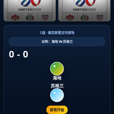
C组 · 福克斯堡吉列球场
对阵：海地 vs 苏格兰
0 - 0
海地
苏格兰
即将开始