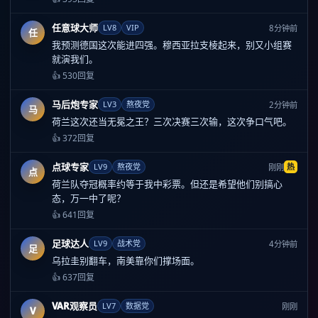
任意球大师
LV8
VIP
8分钟前
任
我预测德国这次能进四强。穆西亚拉支棱起来，别又小组赛
就演我们。
👍 530
回复
马后炮专家
LV3
熬夜党
2分钟前
马
荷兰这次还当无冕之王？三次决赛三次输，这次争口气吧。
👍 372
回复
点球专家
LV9
熬夜党
热
刚刚
点
荷兰队夺冠概率约等于我中彩票。但还是希望他们别搞心
态，万一中了呢？
👍 641
回复
足球达人
LV9
战术党
4分钟前
足
乌拉圭别翻车，南美靠你们撑场面。
👍 637
回复
VAR观察员
LV7
数据党
刚刚
V